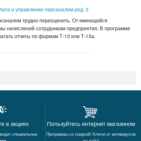
лата и управление персоналом ред. 3
ерсоналом трудно переоценить. От имеющейся
мы начислений сотрудникам предприятия. В программе
атать отчеты по формам Т-13 или Т-13а.
те в акциях
Пользуйтесь интернет магазином
оводит специальные
Программы со скидкой! Ключи от антивирусов
ции
он лайн!