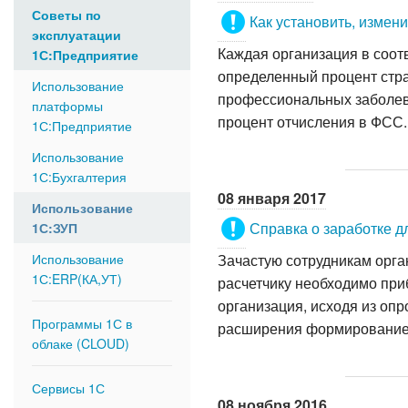
Советы по
Как установить, измен
БУХГАЛТЕРИЯ. ПРАКТИКА ПРИ
СИСТЕМА WIN
ЛОКАЛЬНАЯ 
1С:Франчайзинг
Использование платформы
эксплуатации
Настройка 
1С-Контраг
Практические примеры для
1С:Предприятие
Операционн
Объединени
Каждая организация в соот
1С:Предприятие
СЕРТИФИКАЦИЯ СОТРУДНИКОВ ДИАЛОГ СОФТ
определенный процент стра
Сервер вза
См. все →
ЗАРПЛАТА. ПРАКТИКА ПРИМЕН
Использование
Официальная сертификация 1С,Dr.Web и др.
Объединени
Использование
профессиональных заболев
платформы
Практические примеры дл
1С:Бухгалтерия
процент отчисления в ФСС.
СЕРТИФИКАЦИЯ ПРОГРАММ ДЛЯ 1С:ПРЕДПРИЯТИЕ
1С:Предприятие
Монтаж и п
ERP,КА,УТ ПРАКТИКА ПРИМЕНЕ
Отраслевые решения 1С:Совместимо
Использование
Использование 1С:ЗУП
Практические примеры дл
1С:Бухгалтерия
СПРАВОЧНИК ВНЕДРЕННЫХ РЕШЕНИЙ
08 января 2017
Использование
Использование
Внедренные решения
1С:ERP(КА,УТ)
Справка о заработке д
1С:ЗУП
КОМПЛЕКСНАЯ АВТОМАТИЗАЦИЯ ОТ "А ДО Я"
Использование
Зачастую сотрудникам орга
Программы 1С в облаке
1С:ERP(КА,УТ)
Пресс релизы и публикации
расчетчику необходимо при
(CLOUD)
организация, исходя из оп
Программы 1С в
расширения формирование п
Сервисы 1С
облаке (CLOUD)
Скидки и акции
Сервисы 1С
08 ноября 2016