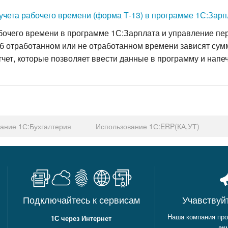
чета рабочего времени (форма Т-13) в программе 1С:Зарп
бочего времени в программе 1С:Зарплата и управление п
б отработанном или не отработанном времени зависят сум
чет, которые позволяет ввести данные в программу и напеч
ание 1С:Бухгалтерия
Использование 1С:ERP(КА,УТ)
Подключайтесь к сервисам
Учавствуй
Наша компания пр
1С через Интернет
ак