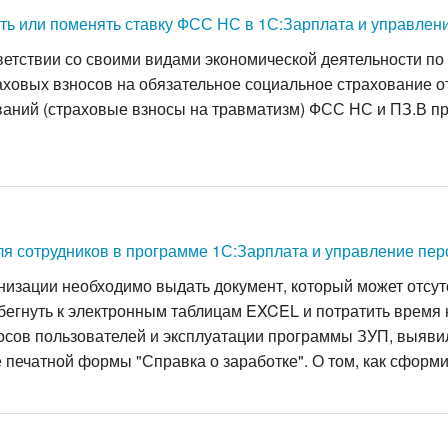
ить или поменять ставку ФСС НС в 1С:Зарплата и управлен
МЕНЕНИЯ
DOWS ДЛЯ СЕРВЕРА
СЕТЬ
удаленных рабочих мест для 1С
ент
 1С:Бухгалтерия
ые системы Windows для сервера
е компьютеров в рабочую группу
ветствии со своими видами экономической деятельности по
ховых взносов на обязательное социальное страхование от
имодействия
ЕНИЯ
е компьютеров в доменную сеть
аний (страховые взносы на травматизм) ФСС НС и ПЗ.В пр
я 1С:ЗУП
рокладка сетей
НИЯ
я 1С:ERP(КА,УТ)
ля сотрудников в программе 1С:Зарплата и управление пер
низации необходимо выдать документ, который может отсутс
бегнуть к электронным таблицам EXCEL и потратить время 
росов пользователей и эксплуатации программы ЗУП, выявил
ечатной формы "Справка о заработке". О том, как сформир