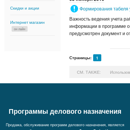
Интернет магазин
он лайн
Скидки и акции
Формирования табеля у
Важность ведения учета ра
Интернет магазин
информации в программе о
он лайн
предусмотрен документ и от
Страницы:
1
СМ. ТАКЖЕ:
Использов
Программы делового назначения
Продажа, обслуживание программ делового назначения, является